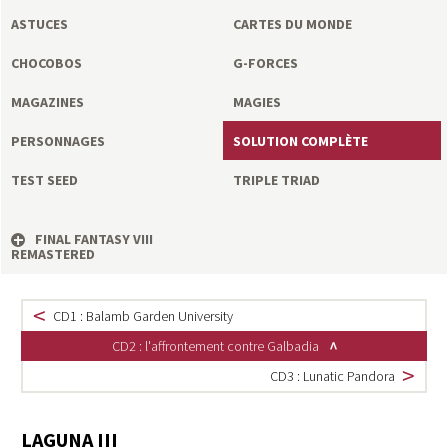
a
ASTUCES
CARTES DU MONDE
s
CHOCOBOS
G-FORCES
y
MAGAZINES
MAGIES
PERSONNAGES
SOLUTION COMPLÈTE
R
TEST SEED
TRIPLE TRIAD
i
FINAL FANTASY VIII
n
REMASTERED
g
CD1 : Balamb Garden University
CD2 : l'affrontement contre Galbadia
CD3 : Lunatic Pandora
LAGUNA III