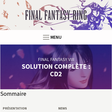
F
i
n
MENU
a
l
FINAL FANTASY VIII
F
SOLUTION COMPLÈTE :
CD2
a
n
Sommaire
t
PRÉSENTATION
NEWS