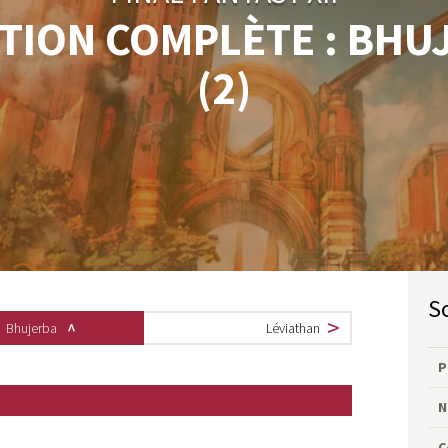
TION COMPLÈTE : BHU
(2)
Bhujerba
Léviathan
P
N
C