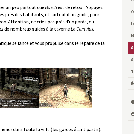
rier un peu partout que
Basch
est de retour. Appuyez
C
es près des habitants, et surtout d'un guide, pour
cran. Attention, ne criez pas près d'un garde, ou
I
rez de nombreux guides à la taverne
Le Cumulus
.
M
tique se lance et vous propulse dans le repaire de la
S
S
T
É
ener dans toute la ville (les gardes étant partis).