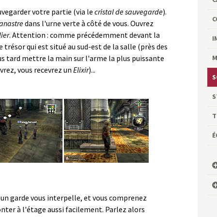
vegarder votre partie (via le
cristal de sauvegarde
).
C
anastre
dans l'urne verte à côté de vous. Ouvrez
lier
. Attention : comme précédemment devant la
I
e trésor qui est situé au sud-est de la salle (près des
lus tard mettre la main sur l'arme la plus puissante
M
uvrez, vous recevrez un
Elixir
)...
S
S
T
É
, un garde vous interpelle, et vous comprenez
ter à l'étage aussi facilement. Parlez alors