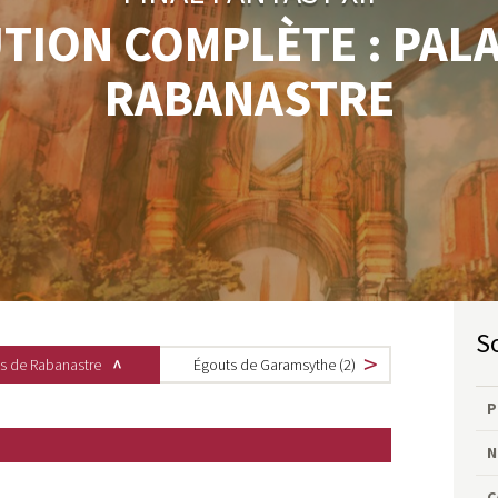
TION COMPLÈTE : PALA
RABANASTRE
is de Rabanastre
Égouts de Garamsythe (2)
P
N
C