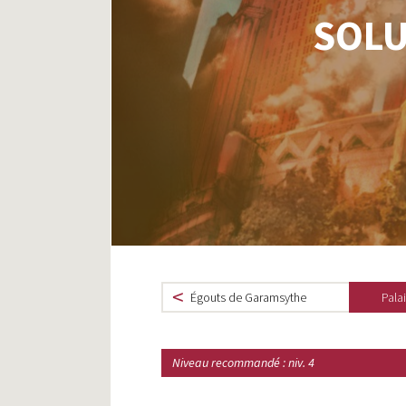
SOLU
Égouts de Garamsythe
Pala
Niveau recommandé : niv. 4