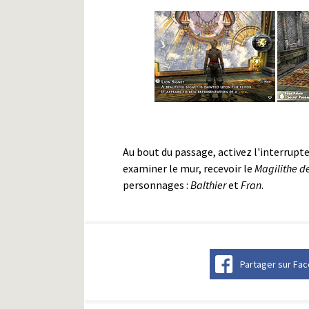
Au bout du passage, activez l'interrupt
examiner le mur, recevoir le
Magilithe d
personnages :
Balthier
et
Fran
.
Partager sur Fa