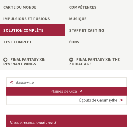
a
CARTE DU MONDE
COMPÉTENCES
s
IMPULSIONS ET FUSIONS
MUSIQUE
y
SOLUTION COMPLÈTE
STAFF ET CASTING
TEST COMPLET
ÉONS
R
i
FINAL FANTASY XII:
FINAL FANTASY XII: THE
REVENANT WINGS
ZODIAC AGE
n
Basse-ville
g
Plaines de Giza
Égouts de Garamsythe
Niveau recommandé : niv. 3