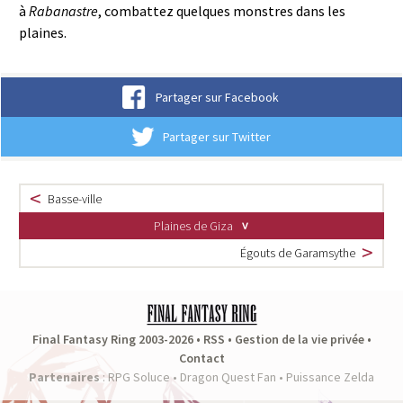
à
Rabanastre
, combattez quelques monstres dans les
plaines.
Partager sur Facebook
Partager sur Twitter
Basse-ville
Plaines de Giza
Égouts de Garamsythe
Final Fantasy Ring 2003-2026 •
RSS
•
Gestion de la vie privée
•
Contact
Partenaires
:
RPG Soluce
•
Dragon Quest Fan
•
Puissance Zelda