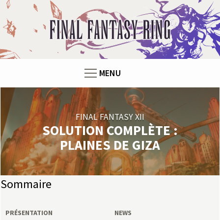
F
i
n
MENU
a
l
FINAL FANTASY XII
F
SOLUTION COMPLÈTE :
PLAINES DE GIZA
a
n
Sommaire
t
PRÉSENTATION
NEWS