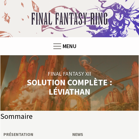
F
i
n
MENU
a
l
FINAL FANTASY XII
F
SOLUTION COMPLÈTE :
LÉVIATHAN
a
n
Sommaire
t
PRÉSENTATION
NEWS