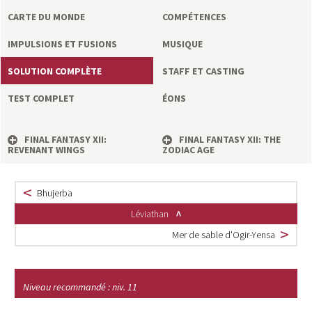
a
CARTE DU MONDE
COMPÉTENCES
s
IMPULSIONS ET FUSIONS
MUSIQUE
y
SOLUTION COMPLÈTE
STAFF ET CASTING
TEST COMPLET
ÉONS
R
i
FINAL FANTASY XII:
FINAL FANTASY XII: THE
REVENANT WINGS
ZODIAC AGE
n
Bhujerba
g
Léviathan
Mer de sable d'Ogir-Yensa
Niveau recommandé : niv. 11